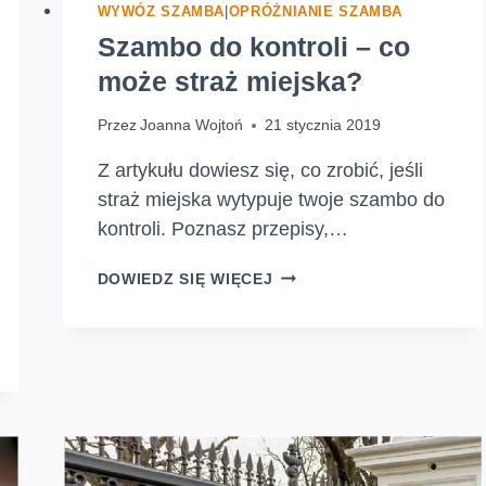
WYWÓZ SZAMBA
|
OPRÓŻNIANIE SZAMBA
Szambo do kontroli – co
może straż miejska?
Przez
Joanna Wojtoń
21 stycznia 2019
Z artykułu dowiesz się, co zrobić, jeśli
straż miejska wytypuje twoje szambo do
kontroli. Poznasz przepisy,…
SZAMBO
DOWIEDZ SIĘ WIĘCEJ
DO
KONTROLI
–
CO
MOŻE
STRAŻ
MIEJSKA?