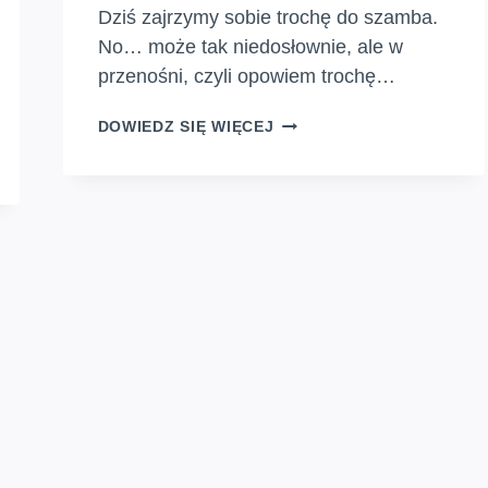
Dziś zajrzymy sobie trochę do szamba.
No… może tak niedosłownie, ale w
przenośni, czyli opowiem trochę…
JAK
DOWIEDZ SIĘ WIĘCEJ
DBAĆ
O
SZAMBO,
ABY
SŁUŻYŁO
NAM
PRZEZ
DŁUGIE
LATA?