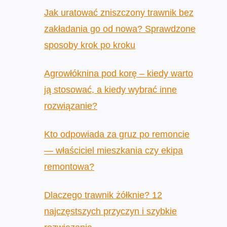
Jak uratować zniszczony trawnik bez
zakładania go od nowa? Sprawdzone
sposoby krok po kroku
Agrowłóknina pod korę – kiedy warto
ją stosować, a kiedy wybrać inne
rozwiązanie?
Kto odpowiada za gruz po remoncie
— właściciel mieszkania czy ekipa
remontowa?
Dlaczego trawnik żółknie? 12
najczęstszych przyczyn i szybkie