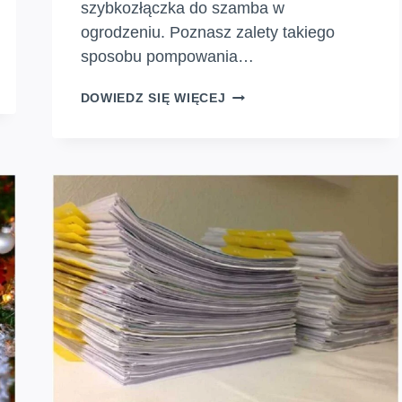
szybkozłączka do szamba w
ogrodzeniu. Poznasz zalety takiego
sposobu pompowania…
SZYBKOZŁĄCZKA
DOWIEDZ SIĘ WIĘCEJ
DO
SZAMBA,
JAKIE
PRZYŁĄCZE,
RURA
DO
SZAMBA?