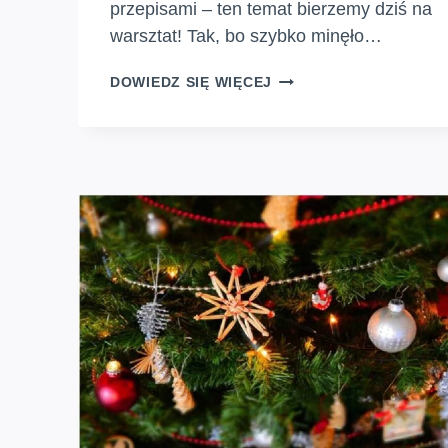
przepisami – ten temat bierzemy dziś na
warsztat! Tak, bo szybko minęło…
NIELEGALNY
DOWIEDZ SIĘ WIĘCEJ
WYWÓZ
SZAMBA.
GDZIE
ZGŁOSIĆ
NIELEGALNE
OPRÓŻNIANIE
SZAMBA