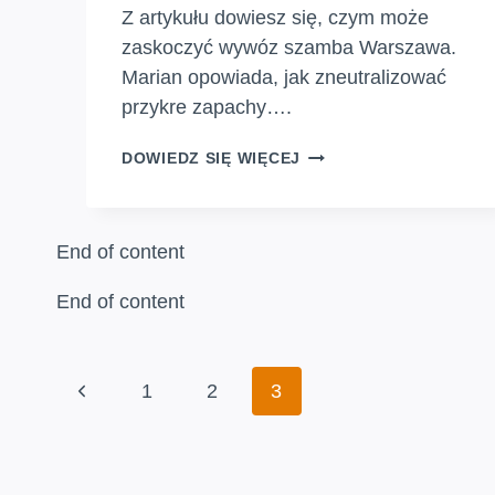
Z artykułu dowiesz się, czym może
zaskoczyć wywóz szamba Warszawa.
Marian opowiada, jak zneutralizować
przykre zapachy….
WYWÓZ
DOWIEDZ SIĘ WIĘCEJ
SZAMBA
WARSZAWA
BEZ
NIESPODZIANEK!
End of content
Z
MARIANEM
End of content
TO
MOŻLIWE
Nawigacja
Poprzednia
1
2
3
strony
strona