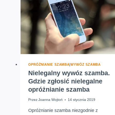
METODY.
JAKĄ
WYBRAĆ?
OPRÓŻNIANIE SZAMBA
|
WYWÓZ SZAMBA
Nielegalny wywóz szamba.
Gdzie zgłosić nielegalne
opróżnianie szamba
Przez
Joanna Wojtoń
14 stycznia 2019
Opróżnianie szamba niezgodnie z