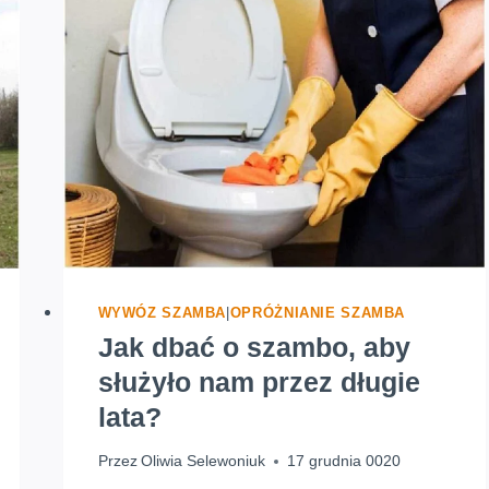
MARIAN
SIĘGA
DO
USTAW
WYWÓZ SZAMBA
|
OPRÓŻNIANIE SZAMBA
Jak dbać o szambo, aby
służyło nam przez długie
lata?
Przez
Oliwia Selewoniuk
17 grudnia 0020