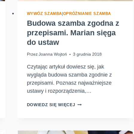
WYWÓZ SZAMBA
|
OPRÓŻNIANIE SZAMBA
Budowa szamba zgodna z
przepisami. Marian sięga
do ustaw
Przez
Joanna Wojtoń
3 grudnia 2018
Czytając artykuł dowiesz się, jak
wygląda budowa szamba zgodnie z
przepisami. Poznasz najważniejsze
ustawy i rozporządzenia,…
BUDOWA
DOWIEDZ SIĘ WIĘCEJ
SZAMBA
ZGODNA
Z
PRZEPISAMI.