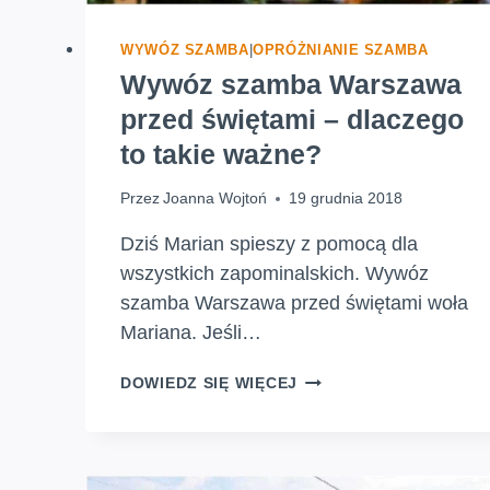
WYWÓZ SZAMBA
|
OPRÓŻNIANIE SZAMBA
Wywóz szamba Warszawa
przed świętami – dlaczego
to takie ważne?
Przez
Joanna Wojtoń
19 grudnia 2018
Dziś Marian spieszy z pomocą dla
wszystkich zapominalskich. Wywóz
szamba Warszawa przed świętami woła
Mariana. Jeśli…
WYWÓZ
DOWIEDZ SIĘ WIĘCEJ
SZAMBA
WARSZAWA
PRZED
ŚWIĘTAMI