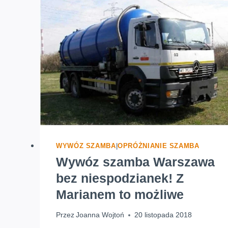
–
DLACZEGO
TO
TAKIE
WAŻNE?
WYWÓZ SZAMBA
|
OPRÓŻNIANIE SZAMBA
Wywóz szamba Warszawa
bez niespodzianek! Z
Marianem to możliwe
Przez
Joanna Wojtoń
20 listopada 2018