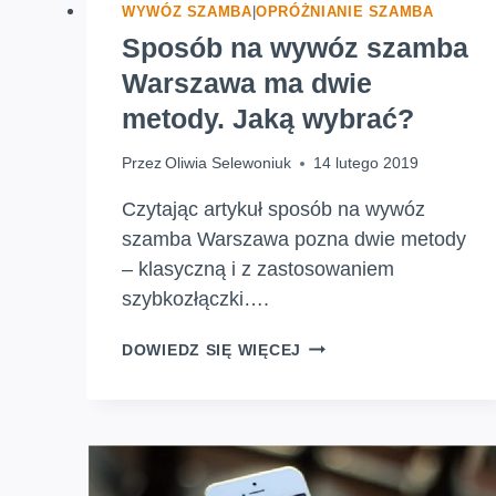
WYWÓZ SZAMBA
|
OPRÓŻNIANIE SZAMBA
Sposób na wywóz szamba
Warszawa ma dwie
metody. Jaką wybrać?
Przez
Oliwia Selewoniuk
14 lutego 2019
Czytając artykuł sposób na wywóz
szamba Warszawa pozna dwie metody
– klasyczną i z zastosowaniem
szybkozłączki….
SPOSÓB
DOWIEDZ SIĘ WIĘCEJ
NA
WYWÓZ
SZAMBA
WARSZAWA
MA
DWIE