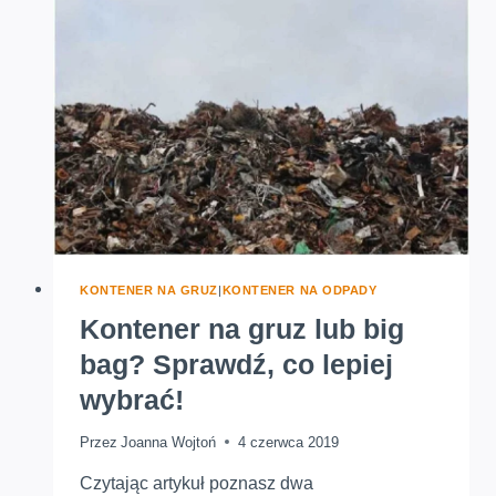
W
WARSZAWIE
I
OKOLICACH?
KONTENER NA GRUZ
|
KONTENER NA ODPADY
Kontener na gruz lub big
bag? Sprawdź, co lepiej
wybrać!
Przez
Joanna Wojtoń
4 czerwca 2019
Czytając artykuł poznasz dwa