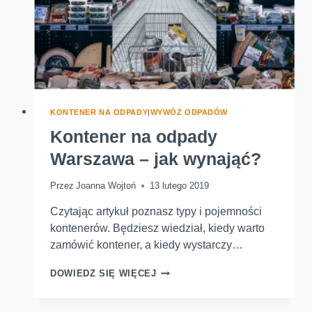
KONTENER NA ODPADY
|
WYWÓZ ODPADÓW
Kontener na odpady
Warszawa – jak wynająć?
Przez
Joanna Wojtoń
13 lutego 2019
Czytając artykuł poznasz typy i pojemności
kontenerów. Będziesz wiedział, kiedy warto
zamówić kontener, a kiedy wystarczy…
KONTENER
DOWIEDZ SIĘ WIĘCEJ
NA
ODPADY
WARSZAWA