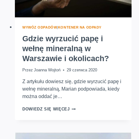
WYWÓZ ODPADÓW
|
KONTENER NA ODPADY
Gdzie wyrzucić papę i
wełnę mineralną w
Warszawie i okolicach?
Przez
Joanna Wojtoń
29 czerwca 2020
Z artykułu dowiesz się, gdzie wyrzucić papę i
wełnę mineralną, Marian podpowiada, kiedy
można oddać je…
GDZIE
DOWIEDZ SIĘ WIĘCEJ
WYRZUCIĆ
PAPĘ
I
WEŁNĘ
MINERALNĄ