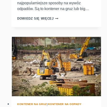
najpopularniejsze sposoby na wywóz
odpadów. Są to kontener na gruz lub big…
KONTENER
DOWIEDZ SIĘ WIĘCEJ
NA
GRUZ
LUB
BIG
BAG?
SPRAWDŹ,
CO
LEPIEJ
WYBRAĆ!
KONTENER NA GRUZ
|
KONTENER NA ODPADY