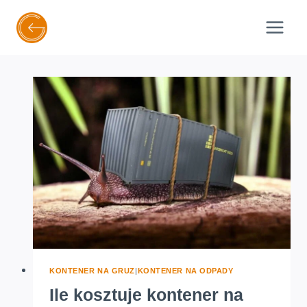
Przejdź
do
treści
KONTENER NA GRUZ
|
KONTENER NA ODPADY
Ile kosztuje kontener na