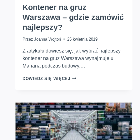
Kontener na gruz
Warszawa – gdzie zamówić
najlepszy?
Przez
Joanna Wojtoń
25 kwietnia 2019
Z artykułu dowiesz się, jak wybrać najlepszy
kontener na gruz Warszawa wynajmuje u
Mariana podczas budowy,…
KONTENER
DOWIEDZ SIĘ WIĘCEJ
NA
GRUZ
WARSZAWA
–
GDZIE
ZAMÓWIĆ
NAJLEPSZY?