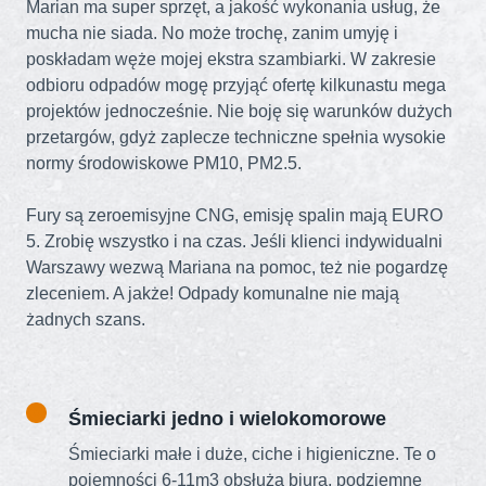
Marian ma super sprzęt, a jakość wykonania usług, że
mucha nie siada. No może trochę, zanim umyję i
poskładam węże mojej ekstra szambiarki. W zakresie
odbioru odpadów mogę przyjąć ofertę kilkunastu mega
projektów jednocześnie. Nie boję się warunków dużych
przetargów, gdyż zaplecze techniczne spełnia wysokie
normy środowiskowe PM10, PM2.5.
Fury są zeroemisyjne CNG, emisję spalin mają EURO
5. Zrobię wszystko i na czas. Jeśli klienci indywidualni
Warszawy wezwą Mariana na pomoc, też nie pogardzę
zleceniem. A jakże! Odpady komunalne nie mają
żadnych szans.
Śmieciarki jedno i wielokomorowe
Śmieciarki małe i duże, ciche i higieniczne. Te o
pojemności 6-11m3 obsłużą biura, podziemne