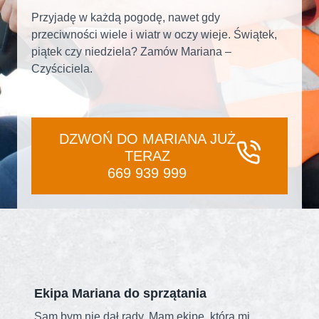
Przyjadę w każdą pogodę, nawet gdy
przeciwności wiele i wiatr w oczy wieje. Świątek,
piątek czy niedziela? Zamów Mariana –
Czyściciela.
DZWOŃ DO MARIANA JUŻ
TERAZ
669 939 999
Ekipa Mariana do sprzątania
Sam bym nie dał rady. Mam ekipę, która mi