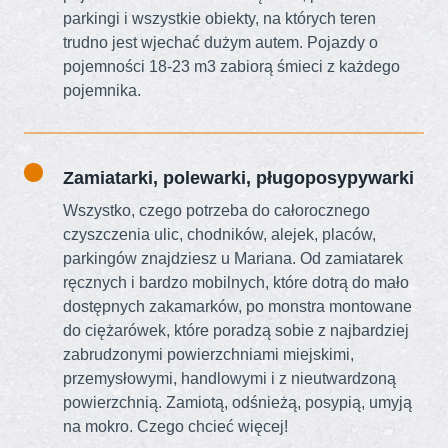
parkingi i wszystkie obiekty, na których teren
trudno jest wjechać dużym autem. Pojazdy o
pojemności 18-23 m3 zabiorą śmieci z każdego
pojemnika.
Zamiatarki, polewarki, pługoposypywarki
Wszystko, czego potrzeba do całorocznego
czyszczenia ulic, chodników, alejek, placów,
parkingów znajdziesz u Mariana. Od zamiatarek
ręcznych i bardzo mobilnych, które dotrą do mało
dostępnych zakamarków, po monstra montowane
do ciężarówek, które poradzą sobie z najbardziej
zabrudzonymi powierzchniami miejskimi,
przemysłowymi, handlowymi i z nieutwardzoną
powierzchnią. Zamiotą, odśnieżą, posypią, umyją
na mokro. Czego chcieć więcej!