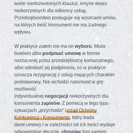
wiele niedozwolonych klauzul, innymi słowy
niekorzystnych dla odbiorcy usług.
Przedsiębiorstwo posługuje się wzorcami umów,
na których treść konsument nie ma żadnego
wpływu.
W praktyce zatem nie ma on
wyboru
. Może
bowiem albo
podpisać umowę
w formie
narzuconej przez przedsiębiorcę komunalnego,
albo odmówić jej podpisania, co w praktyce
oznacza rezygnację z usług mających charakter
podstawowy. Nie wchodzi natomiast w grę
możliwość
indywidualnej
negocjacji
niekorzystnych dla
konsumenta
zapisów
. Z pomocą w tego typu
sytuacjach „przychodzi”
Urząd Ochrony
Konkurencji i Konsumenta
, który bada
dane umowy i w zależności od ich treści wydaje
odpowiednie decyzje,
chroniąc
tym samym