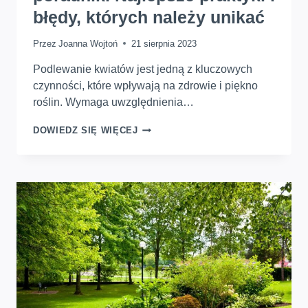
błędy, których należy unikać
Przez
Joanna Wojtoń
21 sierpnia 2023
Podlewanie kwiatów jest jedną z kluczowych
czynności, które wpływają na zdrowie i piękno
roślin. Wymaga uwzględnienia…
PODLEWANIE
DOWIEDZ SIĘ WIĘCEJ
KWIATÓW
–
PORADNIK.
NAJLEPSZE
PRAKTYKI
I
BŁĘDY,
KTÓRYCH
NALEŻY
UNIKAĆ