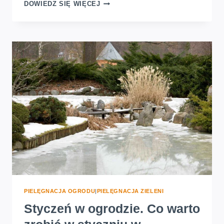
JAK
DOWIEDZ SIĘ WIĘCEJ
DOMOWYM
SPOSOBEM
ZWALCZYĆ
MĄCZNIAKA?
SPRAWDŹ
4
METODY
PIELĘGNACJA OGRODU
|
PIELĘGNACJA ZIELENI
Styczeń w ogrodzie. Co warto