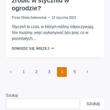
zrobić w styczniu w
ogrodzie?
Przez
Oliwia Selewoniuk
12 stycznia 2023
Styczeń to czas, w którym rośliny odpoczywają.
Nie musimy, więc wykonywać tylu prac co w
pozostałych…
STYCZEŃ
DOWIEDZ SIĘ WIĘCEJ
W
OGRODZIE.
CO
WARTO
Nawigacja
ZROBIĆ
Poprzednia
Następna
1
2
3
4
5
strony
W
strona
STYCZNIU
strona
W
OGRODZIE?
Szukaj
Szukaj