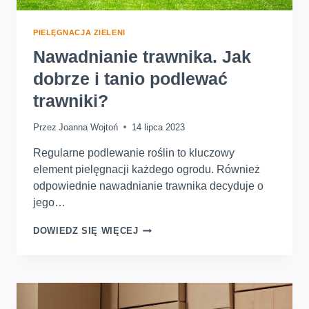
PIELĘGNACJA ZIELENI
Nawadnianie trawnika. Jak
dobrze i tanio podlewać
trawniki?
Przez
Joanna Wojtoń
14 lipca 2023
Regularne podlewanie roślin to kluczowy
element pielęgnacji każdego ogrodu. Również
odpowiednie nawadnianie trawnika decyduje o
jego…
NAWADNIANIE
DOWIEDZ SIĘ WIĘCEJ
TRAWNIKA.
JAK
DOBRZE
I
TANIO
PODLEWAĆ