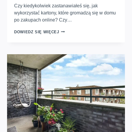
Czy kiedykolwiek zastanawiałeś się, jak
wykorzystać kartony, które gromadzą się w domu
po zakupach online? Czy…
KARTON
DOWIEDZ SIĘ WIĘCEJ
W
OGRODZIE.
JAK
WYKORZYSTAĆ
TEKTURĘ
DO
ŚCIÓŁKOWANIA
I
POPRAWY
JAKOŚCI
ZIEMI?