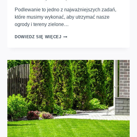
Podlewanie to jedno z najważniejszych zadań,
które musimy wykonać, aby utrzymać nasze
ogrody i tereny zielone…
PRAWIDŁOWE
DOWIEDZ SIĘ WIĘCEJ
PODLEWANIE.
JAK
DOBRZE
PODLEWAĆ
OGRODY
I
TERENY
ZIELONE?