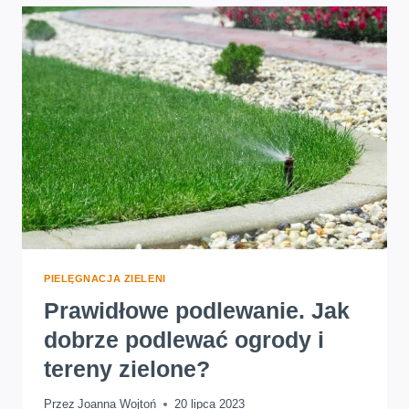
SPOSOBY,
KTÓRE
BĘDĄ
SKUTECZNE
I
TANIE
PIELĘGNACJA ZIELENI
Prawidłowe podlewanie. Jak
dobrze podlewać ogrody i
tereny zielone?
Przez
Joanna Wojtoń
20 lipca 2023