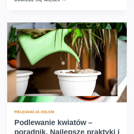
DOMOWE
LUBIĄCE
CIEMNE
MIEJSCA.
IDEALNE
GATUNKI
DO
ZACIENIONYCH
WNĘTRZ
PIELĘGNACJA ZIELENI
Podlewanie kwiatów –
poradnik. Najlepsze praktyki i