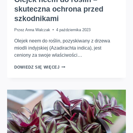
skuteczna ochrona przed
szkodnikami
Przez
Anna Walczak
4 października 2023
Olejek neem do roślin, pozyskiwany z drzewa
miodli indyjskiej (Azadirachta indica), jest
ceniony za swoje właściwości…
OLEJEK
DOWIEDZ SIĘ WIĘCEJ
NEEM
DO
ROŚLIN
–
SKUTECZNA
OCHRONA
PRZED
SZKODNIKAMI