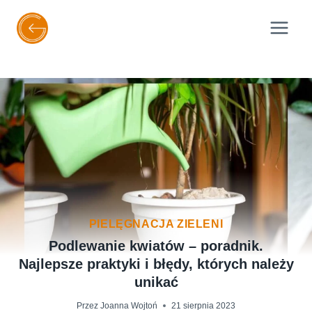
Przejdź
do
treści
PIELĘGNACJA ZIELENI
Podlewanie kwiatów – poradnik.
Najlepsze praktyki i błędy, których należy
unikać
Przez
Joanna Wojtoń
21 sierpnia 2023