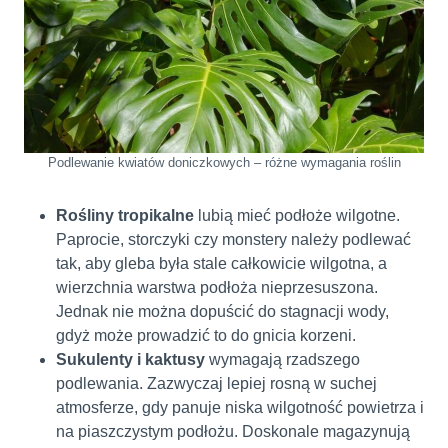
Podlewanie kwiatów doniczkowych – różne wymagania roślin
Rośliny tropikalne
lubią mieć podłoże wilgotne.
Paprocie, storczyki czy monstery należy podlewać
tak, aby gleba była stale całkowicie wilgotna, a
wierzchnia warstwa podłoża nieprzesuszona.
Jednak nie można dopuścić do stagnacji wody,
gdyż może prowadzić to do gnicia korzeni.
Sukulenty i kaktusy
wymagają rzadszego
podlewania. Zazwyczaj lepiej rosną w suchej
atmosferze, gdy panuje niska wilgotność powietrza i
na piaszczystym podłożu. Doskonale magazynują