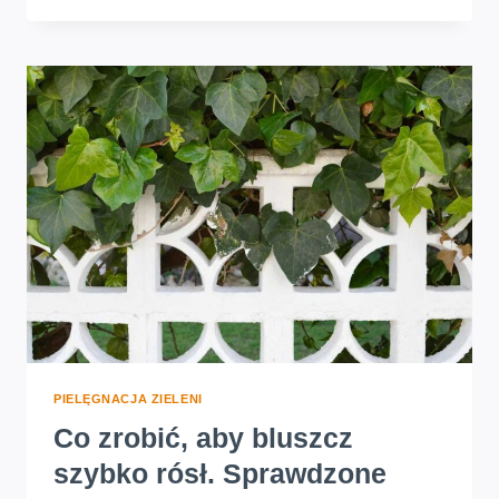
NIE
WYPUSZCZA
NOWYCH
LIŚCI?
ROZWIĄZYWANIE
PROBLEMÓW
Z
ROŚLINĄ
PIELĘGNACJA ZIELENI
Co zrobić, aby bluszcz
szybko rósł. Sprawdzone