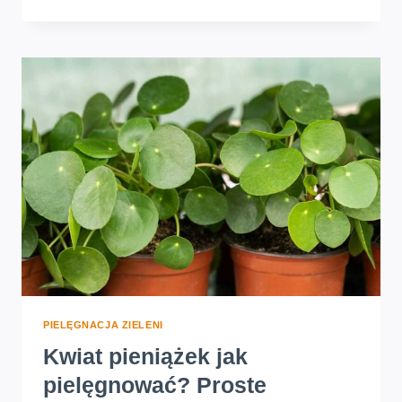
DONICZKOWE
PNĄCE
CIENIOLUBNE.
IDEALNE
ROŚLINY
DO
ZACIENIONYCH
WNĘTRZ
PIELĘGNACJA ZIELENI
Kwiat pieniążek jak
pielęgnować? Proste