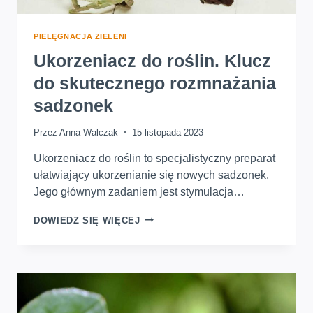
PIELĘGNACJA ZIELENI
Ukorzeniacz do roślin. Klucz
do skutecznego rozmnażania
sadzonek
Przez
Anna Walczak
15 listopada 2023
Ukorzeniacz do roślin to specjalistyczny preparat
ułatwiający ukorzenianie się nowych sadzonek.
Jego głównym zadaniem jest stymulacja…
UKORZENIACZ
DOWIEDZ SIĘ WIĘCEJ
DO
ROŚLIN.
KLUCZ
DO
SKUTECZNEGO
ROZMNAŻANIA
SADZONEK