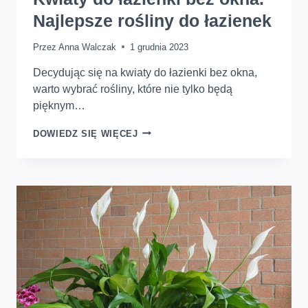
Najlepsze rośliny do łazienek
Przez
Anna Walczak
1 grudnia 2023
Decydując się na kwiaty do łazienki bez okna,
warto wybrać rośliny, które nie tylko będą
pięknym…
KWIATY
DOWIEDZ SIĘ WIĘCEJ
DO
ŁAZIENKI
BEZ
OKNA.
NAJLEPSZE
ROŚLINY
DO
ŁAZIENEK