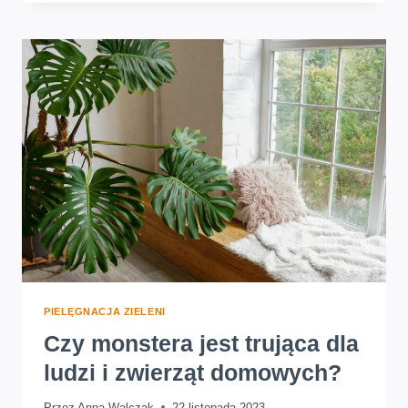
DO
SKRZYDŁOKWIATU.
JAK
SKUTECZNIE
WSPIERAĆ
WZROST
TWOJEJ
ROŚLINY
PIELĘGNACJA ZIELENI
Czy monstera jest trująca dla
ludzi i zwierząt domowych?
Przez
Anna Walczak
22 listopada 2023