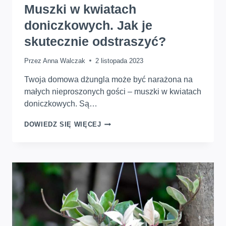
Muszki w kwiatach
doniczkowych. Jak je
skutecznie odstraszyć?
Przez
Anna Walczak
2 listopada 2023
Twoja domowa dżungla może być narażona na
małych nieproszonych gości – muszki w kwiatach
doniczkowych. Są…
MUSZKI
DOWIEDZ SIĘ WIĘCEJ
W
KWIATACH
DONICZKOWYCH.
JAK
JE
SKUTECZNIE
ODSTRASZYĆ?