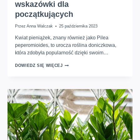
wskazówki dla
początkujących
Przez
Anna Walczak
25 października 2023
Kwiat pieniążek, znany również jako Pilea
peperomioides, to urocza roślina doniczkowa,
która zdobyła popularność dzięki swoim…
KWIAT
DOWIEDZ SIĘ WIĘCEJ
PIENIĄŻEK
JAK
PIELĘGNOWAĆ?
PROSTE
WSKAZÓWKI
DLA
POCZĄTKUJĄCYCH