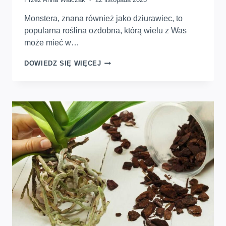
Monstera, znana również jako dziurawiec, to
popularna roślina ozdobna, którą wielu z Was
może mieć w…
CZY
DOWIEDZ SIĘ WIĘCEJ
MONSTERA
JEST
TRUJĄCA
DLA
LUDZI
I
ZWIERZĄT
DOMOWYCH?