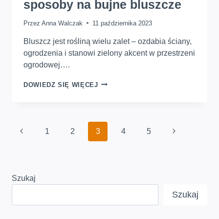
sposoby na bujne bluszcze
Przez
Anna Walczak
11 października 2023
Bluszcz jest rośliną wielu zalet – ozdabia ściany,
ogrodzenia i stanowi zielony akcent w przestrzeni
ogrodowej….
CO
DOWIEDZ SIĘ WIĘCEJ
ZROBIĆ,
ABY
BLUSZCZ
SZYBKO
Nawigacja
RÓSŁ.
Poprzednia
Następna
1
2
3
4
5
strony
SPRAWDZONE
strona
SPOSOBY
strona
NA
BUJNE
BLUSZCZE
Szukaj
Szukaj