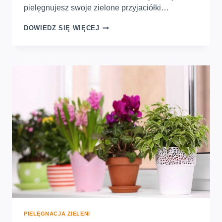
pielęgnujesz swoje zielone przyjaciółki…
SZKODNIKI
DOWIEDZ SIĘ WIĘCEJ
ROŚLIN
DONICZKOWYCH.
JAKIE
SĄ
I
JAK
SKUTECZNIE
SIĘ
ICH
POZBYĆ
PIELĘGNACJA ZIELENI