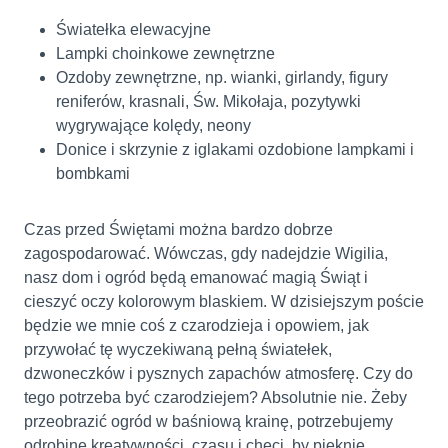
Światełka elewacyjne
Lampki choinkowe zewnętrzne
Ozdoby zewnętrzne, np. wianki, girlandy, figury
reniferów, krasnali, Św. Mikołaja, pozytywki
wygrywające kolędy, neony
Donice i skrzynie z iglakami ozdobione lampkami i
bombkami
Czas przed Świętami można bardzo dobrze
zagospodarować. Wówczas, gdy nadejdzie Wigilia,
nasz dom i ogród będą emanować magią Świąt i
cieszyć oczy kolorowym blaskiem. W dzisiejszym poście
będzie we mnie coś z czarodzieja i opowiem, jak
przywołać tę wyczekiwaną pełną światełek,
dzwoneczków i pysznych zapachów atmosferę. Czy do
tego potrzeba być czarodziejem? Absolutnie nie. Żeby
przeobrazić ogród w baśniową krainę, potrzebujemy
odrobinę kreatywności, czasu i chęci, by pięknie