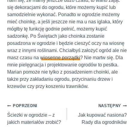
nam się, że mamy jeszcze dużo czasu, to warto zająć
się dekoracjami do ogrodu, które możemy kupić lub
samodzielnie wykonać. Ponadto w ogrodzie możemy
mieć choinkę, a jeśli jeszcze nie ma u nas iglaka, który
mógłby tę funkcję godnie pełnić, możemy kupić
sadzonkę. Po Świętach jako choinka zostanie
posadzona w ogrodzie i będzie cieszyć oczy na wiosnę
wraz z innymi roślinami. Chciałbyś założyć ogród ale nie
masz czasu na
wiosenne porządki
? Nie martw się. Dla
mnie pielęgnacja i projektowanie ogrodów to pestka.
Marian pomoże nie tylko z posadzeniem choinki, ale
także przy zakładaniu ogrodu, przycinaniu drzew i
krzewów czy przy koszeniu trawników.
Nawigacja
POPRZEDNI
NASTĘPNY
wpisu
Ścieżki w ogrodzie – z
Jak kupować nasiona?
jakich materiałów zrobić?
Rady dla ogrodników