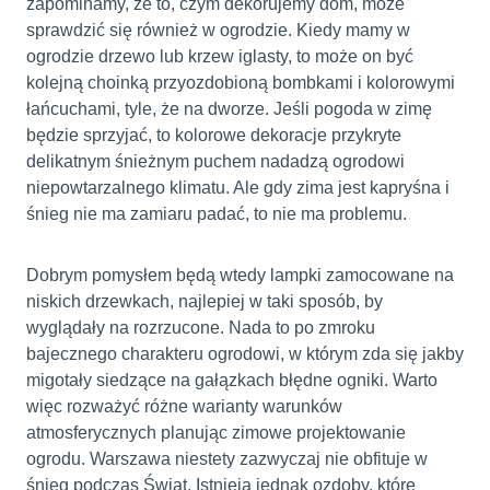
zapominamy, że to, czym dekorujemy dom, może
sprawdzić się również w ogrodzie. Kiedy mamy w
ogrodzie drzewo lub krzew iglasty, to może on być
kolejną choinką przyozdobioną bombkami i kolorowymi
łańcuchami, tyle, że na dworze. Jeśli pogoda w zimę
będzie sprzyjać, to kolorowe dekoracje przykryte
delikatnym śnieżnym puchem nadadzą ogrodowi
niepowtarzalnego klimatu. Ale gdy zima jest kapryśna i
śnieg nie ma zamiaru padać, to nie ma problemu.
Dobrym pomysłem będą wtedy lampki zamocowane na
niskich drzewkach, najlepiej w taki sposób, by
wyglądały na rozrzucone. Nada to po zmroku
bajecznego charakteru ogrodowi, w którym zda się jakby
migotały siedzące na gałązkach błędne ogniki. Warto
więc rozważyć różne warianty warunków
atmosferycznych planując zimowe projektowanie
ogrodu. Warszawa niestety zazwyczaj nie obfituje w
śnieg podczas Świąt. Istnieją jednak ozdoby, które