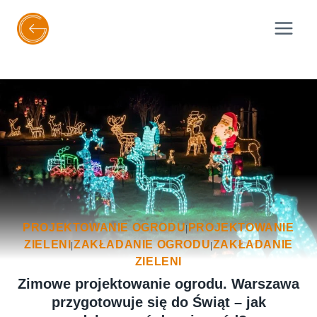
Przejdź
do
treści
PROJEKTOWANIE OGRODU
PROJEKTOWANIE
|
ZIELENI
ZAKŁADANIE OGRODU
ZAKŁADANIE
|
|
ZIELENI
Zimowe projektowanie ogrodu. Warszawa
przygotowuje się do Świąt – jak