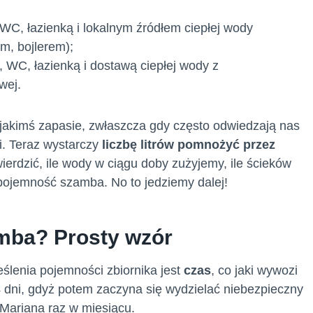
C, łazienką i lokalnym źródłem ciepłej wody
m, bojlerem);
WC, łazienką i dostawą ciepłej wody z
wej.
 jakimś zapasie, zwłaszcza gdy często odwiedzają nas
ni. Teraz wystarczy
liczbę litrów pomnożyć przez
ierdzić, ile wody w ciągu doby zużyjemy, ile ścieków
ć pojemność szamba. No to jedziemy dalej!
mba? Prosty wzór
eślenia pojemności zbiornika jest
czas
, co jaki wywozi
4 dni, gdyż potem zaczyna się wydzielać niebezpieczny
 Mariana raz w miesiącu.