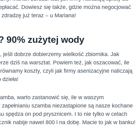
zepłacać. Dowiesz się także, gdzie można negocjować
zdradzę już teraz – u Mariana!
? 90% zużytej wody
, jeśli dobrze dobierzemy wielkość zbiornika. Jak
e dziś na warsztat. Powiem też, jak oszacować, ile
równamy koszty, czyli jak firmy asenizacyjne naliczają
 dzieła!
amba, warto zastanowić się, ile w waszym
 zapełnianiu szamba niezastąpione są nasze kochane
su spędza on pod prysznicem. I to nie tylko w celach
cznik nabije nawet 800 l na dobę. Macie to jak w banku!