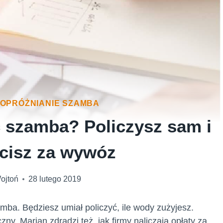
OPRÓŻNIANIE SZAMBA
 szamba? Policzysz sam i
acisz za wywóz
ojtoń
28 lutego 2019
mba. Będziesz umiał policzyć, ile wody zużyjesz.
y. Marian zdradzi też, jak firmy naliczają opłaty za