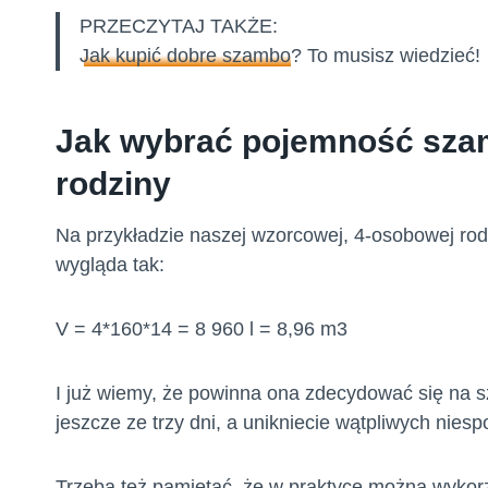
PRZECZYTAJ TAKŻE:
Jak kupić dobre szambo
? To musisz wiedzieć!
Jak wybrać pojemność szam
rodziny
Na przykładzie naszej wzorcowej, 4-osobowej rod
wygląda tak:
V = 4*160*14 = 8 960 l = 8,96 m3
I już wiemy, że powinna ona zdecydować się na 
jeszcze ze trzy dni, a unikniecie wątpliwych niesp
Trzeba też pamiętać, że w praktyce można wykorz