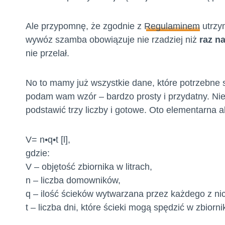
Ale przypomnę, że zgodnie z
Regulaminem
utrzym
wywóz szamba obowiązuje nie rzadziej niż
raz na
nie przelał.
No to mamy już wszystkie dane, które potrzebne 
podam wam wzór – bardzo prosty i przydatny. N
podstawić trzy liczby i gotowe. Oto elementarna a
V= n•q•t [l],
gdzie:
V – objętość zbiornika w litrach,
n – liczba domowników,
q – ilość ścieków wytwarzana przez każdego z nich
t – liczba dni, które ścieki mogą spędzić w zbiorni