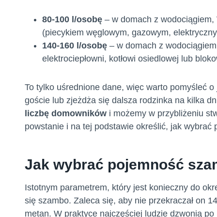
80-100 l/osobę
– w domach z wodociągiem, W
(piecykiem węglowym, gazowym, elektryczny
140-160 l/osobę
– w domach z wodociągiem, 
elektrociepłowni, kotłowi osiedlowej lub bloko
To tylko uśrednione dane, więc warto pomyśleć o
goście lub zjeżdża się dalsza rodzinka na kilka d
liczbę domowników
i możemy w przybliżeniu stw
powstanie i na tej podstawie określić, jak wybra
Jak wybrać pojemność sza
Istotnym parametrem, który jest konieczny do okr
się szambo. Zaleca się, aby nie przekraczał on 1
metan. W praktyce najczęściej ludzie dzwonią po