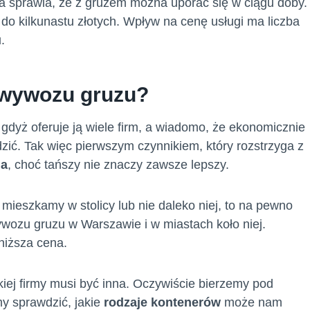
a sprawia, że z gruzem można uporać się w ciągu doby.
 do kilkunastu złotych. Wpływ na cenę usługi ma liczba
.
o wywozu gruzu?
gdyż oferuje ją wiele firm, a wiadomo, że ekonomicznie
zić. Tak więc pierwszym czynnikiem, który rozstrzyga z
na
, choć tańszy nie znaczy zawsze lepszy.
i mieszkamy w stolicy lub nie daleko niej, to na pewno
wozu gruzu w Warszawie i w miastach koło niej.
niższa cena.
ej firmy musi być inna. Oczywiście bierzemy pod
my sprawdzić, jakie
rodzaje kontenerów
może nam