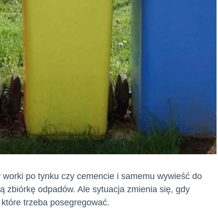
w worki po tynku czy cemencie i samemu wywieść do
 zbiórkę odpadów. Ale sytuacja zmienia się, gdy
, które trzeba posegregować.