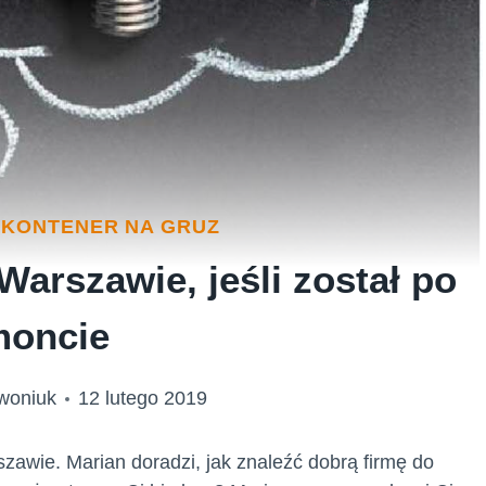
|
KONTENER NA GRUZ
arszawie, jeśli został po
moncie
ewoniuk
12 lutego 2019
szawie. Marian doradzi, jak znaleźć dobrą firmę do