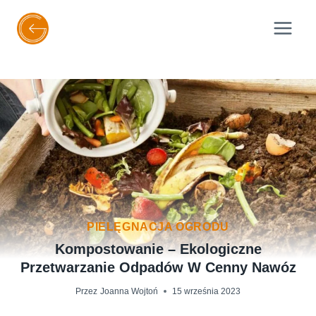
Przejdź
do
treści
PIELĘGNACJA OGRODU
Kompostowanie – Ekologiczne
Przetwarzanie Odpadów W Cenny Nawóz
Przez
Joanna Wojtoń
15 września 2023