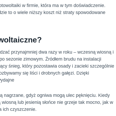
otowoltaiki w firmie, która ma w tym doświadczenie.
dzie to o wiele niższy koszt niż straty spowodowane
woltaiczne?
wadzać przynajmniej dwa razy w roku – wczesną wiosną i
po sezonie zimowym. Źródłem brudu na instalacji
ejący śnieg, który pozostawia osady i zacieki szczególnie
ozbywamy się liści i drobnych gałęzi. Dzięki
wydajne
ą nagrzane, gdyż ogniwa mogą ulec pęknięciu. Kiedy
wiosną lub jesienią słońce nie grzeje tak mocno, jak w
a ich czyszczenie.