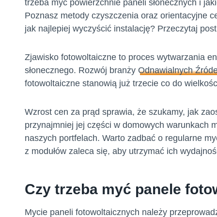
trzeba myć powierzchnie paneli słonecznych i ja
Poznasz metody czyszczenia oraz orientacyjne cen
jak najlepiej wyczyścić instalację? Przeczytaj pos
Zjawisko fotowoltaiczne to proces wytwarzania en
słonecznego. Rozwój branży
Odnawialnych Źródeł
fotowoltaiczne stanowią już trzecie co do wielkośc
Wzrost cen za prąd sprawia, że szukamy, jak zaos
przynajmniej jej części w domowych warunkach mo
naszych portfelach. Warto zadbać o regularne myc
z modułów zaleca się, aby utrzymać ich wydajnoś
Czy trzeba myć panele foto
Mycie paneli fotowoltaicznych należy przeprowadz