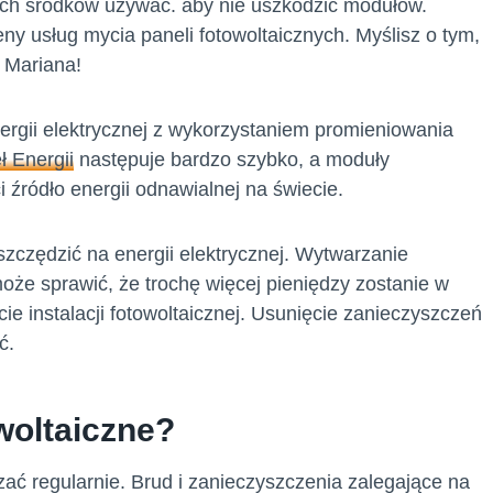
kich środków używać. aby nie uszkodzić modułów.
y usług mycia paneli fotowoltaicznych. Myślisz o tym,
t Mariana!
ergii elektrycznej z wykorzystaniem promieniowania
 Energii
następuje bardzo szybko, a moduły
i źródło energii odnawialnej na świecie.
zczędzić na energii elektrycznej. Wytwarzanie
że sprawić, że trochę więcej pieniędzy zostanie w
ie instalacji fotowoltaicznej. Usunięcie zanieczyszczeń
ć.
woltaiczne?
ać regularnie. Brud i zanieczyszczenia zalegające na