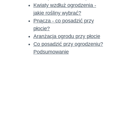
Kwiaty wzdłuż ogrodzenia -
jakie rośliny wybrać?
Pnącza - co posadzić przy
płocie?
Aranżacja ogrodu przy płocie
Co posadzić przy ogrodzeniu?
Podsumowanie