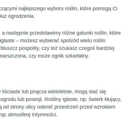
czącymi najlepszego wyboru roślin, które pomogą Ci
dłuż ogrodzenia.
a następnie przedstawimy różne gatunki roślin, które
 iglaste – możesz wybierać spośród wielu roślin
 bluszcz pospolity, czy też szukasz czegoś bardziej
omarszczona, czy może ognik szkarłatny.
liściaste lub pnącza wieloletnie, mogą stać się
rodu lub posesji. Rośliny iglaste, np. świerk kłujący,
 od strony ulicy osłonić przestrzeń przed wzrokiem
ąc atmosferę intymności.