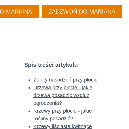
DO MARIANA
ZADZWOŃ DO MARIANA
Spis treści artykułu
Zalety nasadzeń przy płocie
Drzewa przy płocie - jakie
drzewa posadzić wzdłuż
ogrodzenia?
Krzewy przy płocie - jakie
rośliny posadzić?
Krzewy liściaste kwitnące