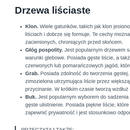
Drzewa liściaste
Klon.
Wiele gatunków, takich jak klon jesiono
liściach i dobrze się formuje. Te cechy możn
zacienionych, chroniących przed słońcem.
Głóg pospolity.
Jest popularnym drzewem sa
warunki glebowe. Posiada gęste liście, a ta
czerwonych lub pomarańczowych jagód
, któ
Grab.
Posiada zdolność
do tworzenia gęstej,
zimozielona utrzymująca liście przez większą
przycinanie. W krótkim czasie tworzą wzdłu
Buk.
Jest popularnym wyborem do sadzenia p
gęste ulistnienie. Posiada piękne liście, któ
zapewnić prywatność i jest stosunkowo odpo
PRZECZYTAJ TAKŻE: