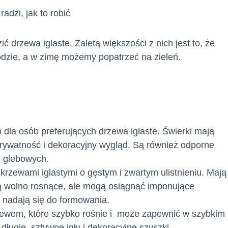
adzi, jak to robić
 drzewa iglaste. Zaletą większości z nich jest to, że
rodzie, a w zimę możemy popatrzeć na zieleń.
la osób preferujących drzewa iglaste. Świerki mają
 prywatność i dekoracyjny wygląd. Są również odporne
h glebowych.
ą krzewami iglastymi o gęstym i zwartym ulistnieniu. Mają
są wolno rosnące, ale mogą osiągnąć imponujące
e nadają się do formowania.
zewem, które szybko rośnie i może zapewnić w szybkim
długie, sztywne igły i dekoracyjne szyszki.