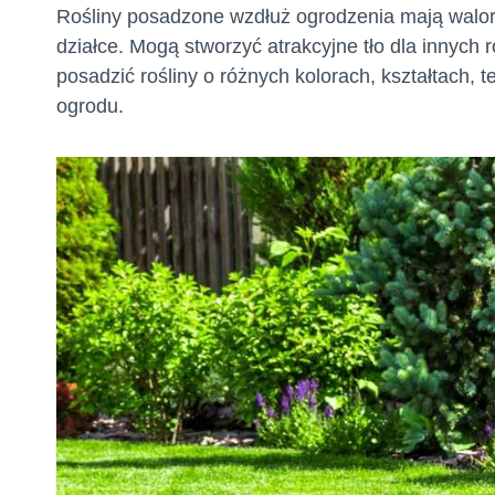
Rośliny posadzone wzdłuż ogrodzenia mają walory
działce. Mogą stworzyć atrakcyjne tło dla innych r
posadzić rośliny o różnych kolorach, kształtach, t
ogrodu.