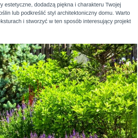
 estetyczne, dodadzą piękna i charakteru Twojej
oślin lub podkreślić styl architektoniczny domu. Warto
eksturach i stworzyć w ten sposób interesujący projekt