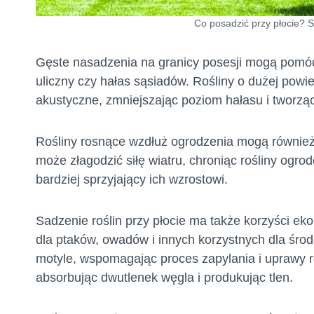
Co posadzić przy płocie? S
Gęste nasadzenia na granicy posesji mogą pomóc 
uliczny czy hałas sąsiadów. Rośliny o dużej powier
akustyczne, zmniejszając poziom hałasu i tworząc
Rośliny rosnące wzdłuż ogrodzenia mogą również 
może złagodzić siłę wiatru, chroniąc rośliny ogr
bardziej sprzyjający ich wzrostowi.
Sadzenie roślin przy płocie ma także korzyści eko
dla ptaków, owadów i innych korzystnych dla śro
motyle, wspomagając proces zapylania i uprawy roś
absorbując dwutlenek węgla i produkując tlen.