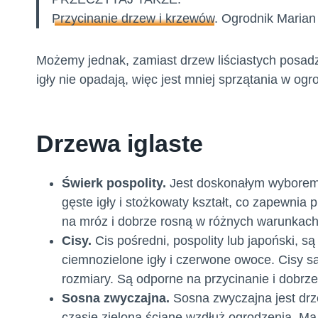
Przycinanie drzew i krzewów
. Ogrodnik Marian r
Możemy jednak, zamiast drzew liściastych posadzić
igły nie opadają, więc jest mniej sprzątania w og
Drzewa iglaste
Świerk pospolity.
Jest doskonałym wyborem d
gęste igły i stożkowaty kształt, co zapewnia
na mróz i dobrze rosną w różnych warunkac
Cisy.
Cis pośredni, pospolity lub japoński, s
ciemnozielone igły i czerwone owoce. Cisy 
rozmiary. Są odporne na przycinanie i dobrz
Sosna zwyczajna.
Sosna zwyczajna jest dr
czasie zieloną ścianę wzdłuż ogrodzenia. Ma 