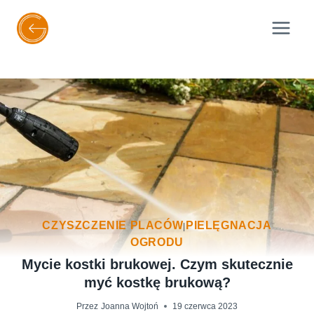
Przejdź
do
treści
CZYSZCZENIE PLACÓW
PIELĘGNACJA
|
OGRODU
Mycie kostki brukowej. Czym skutecznie
myć kostkę brukową?
Przez
Joanna Wojtoń
19 czerwca 2023