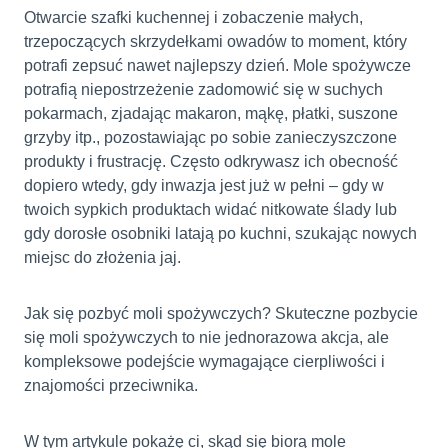
Otwarcie szafki kuchennej i zobaczenie małych,
trzepoczących skrzydełkami owadów to moment, który
potrafi zepsuć nawet najlepszy dzień. Mole spożywcze
potrafią niepostrzeżenie zadomowić się w suchych
pokarmach, zjadając makaron, mąkę, płatki, suszone
grzyby itp., pozostawiając po sobie zanieczyszczone
produkty i frustrację. Często odkrywasz ich obecność
dopiero wtedy, gdy inwazja jest już w pełni – gdy w
twoich sypkich produktach widać nitkowate ślady lub
gdy dorosłe osobniki latają po kuchni, szukając nowych
miejsc do złożenia jaj.
Jak się pozbyć moli spożywczych? Skuteczne pozbycie
się moli spożywczych to nie jednorazowa akcja, ale
kompleksowe podejście wymagające cierpliwości i
znajomości przeciwnika.
W tym artykule pokażę ci, skąd się biorą mole