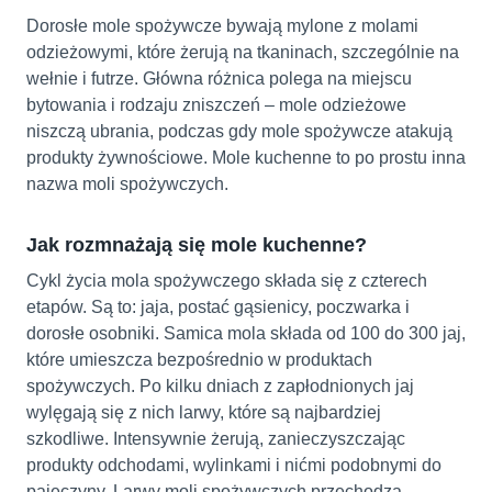
Dorosłe mole spożywcze bywają mylone z molami
odzieżowymi, które żerują na tkaninach, szczególnie na
wełnie i futrze. Główna różnica polega na miejscu
bytowania i rodzaju zniszczeń – mole odzieżowe
niszczą ubrania, podczas gdy mole spożywcze atakują
produkty żywnościowe. Mole kuchenne to po prostu inna
nazwa moli spożywczych.
Jak rozmnażają się mole kuchenne?
Cykl życia mola spożywczego składa się z czterech
etapów. Są to: jaja, postać gąsienicy, poczwarka i
dorosłe osobniki. Samica mola składa od 100 do 300 jaj,
które umieszcza bezpośrednio w produktach
spożywczych. Po kilku dniach z zapłodnionych jaj
wylęgają się z nich larwy, które są najbardziej
szkodliwe. Intensywnie żerują, zanieczyszczając
produkty odchodami, wylinkami i nićmi podobnymi do
pajęczyny. Larwy moli spożywczych przechodzą