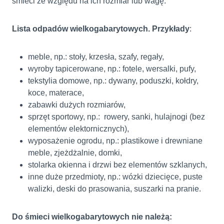
śmieci ze względu na ich rozmiar lub wagę.
Lista odpadów wielkogabarytowych. Przykłady
:
meble, np.: stoły, krzesła, szafy, regały,
wyroby tapicerowane, np.: fotele, wersalki, pufy,
tekstylia domowe, np.: dywany, poduszki, kołdry,
koce, materace,
zabawki dużych rozmiarów,
sprzęt sportowy, np.: rowery, sanki, hulajnogi (bez
elementów elektornicznych),
wyposażenie ogrodu, np.: plastikowe i drewniane
meble, zjeżdżalnie, domki,
stolarka okienna i drzwi bez elementów szklanych,
inne duże przedmioty, np.: wózki dziecięce, puste
walizki, deski do prasowania, suszarki na pranie.
Do śmieci wielkogabarytowych nie należą: