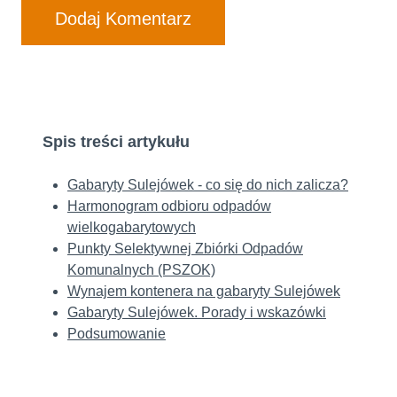
Spis treści artykułu
Gabaryty Sulejówek - co się do nich zalicza?
Harmonogram odbioru odpadów
wielkogabarytowych
Punkty Selektywnej Zbiórki Odpadów
Komunalnych (PSZOK)
Wynajem kontenera na gabaryty Sulejówek
Gabaryty Sulejówek. Porady i wskazówki
Podsumowanie