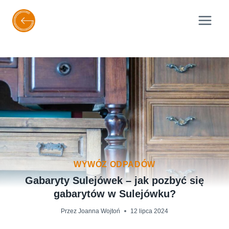
Przejdź
do
treści
WYWÓZ ODPADÓW
Gabaryty Sulejówek – jak pozbyć się
gabarytów w Sulejówku?
Przez
Joanna Wojtoń
12 lipca 2024