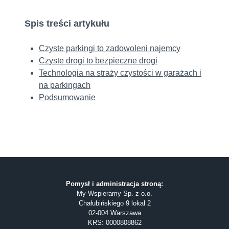
Spis treści artykułu
Czyste parkingi to zadowoleni najemcy
Czyste drogi to bezpieczne drogi
Technologia na straży czystości w garażach i
na parkingach
Podsumowanie
Pomysł i administracja stroną:
My Wspieramy Sp. z o.o.
Chałubińskiego 9 lokal 2
02-004 Warszawa
KRS: 0000808862