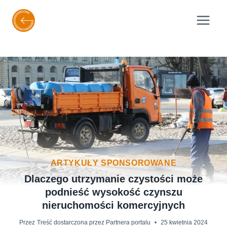
Przejdź
do
treści
ARTYKUŁY SPONSOROWANE
Dlaczego utrzymanie czystości może
podnieść wysokość czynszu
nieruchomości komercyjnych
Przez
Treść dostarczona przez Partnera portalu
25 kwietnia 2024