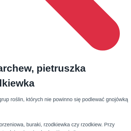
rchew, pietruszka
odkiewka
rup roślin, których nie powinno się podlewać gnojówką
korzeniowa, buraki, rzodkiewka czy rzodkiew. Przy