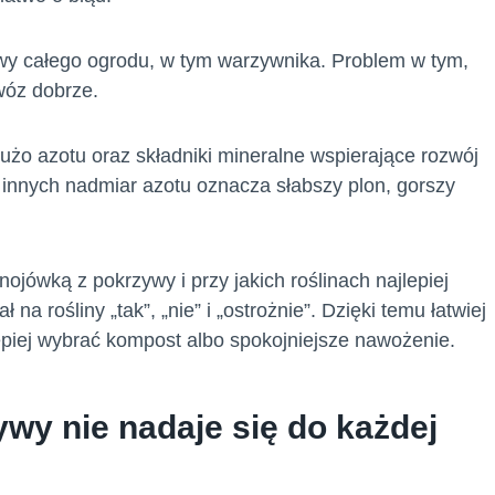
wy całego ogrodu, w tym warzywnika. Problem w tym,
awóz dobrze.
żo azotu oraz składniki mineralne wspierające rozwój
la innych nadmiar azotu oznacza słabszy plon, gorszy
ojówką z pokrzywy i przy jakich roślinach najlepiej
na rośliny „tak”, „nie” i „ostrożnie”. Dzięki temu łatwiej
epiej wybrać kompost albo spokojniejsze nawożenie.
wy nie nadaje się do każdej