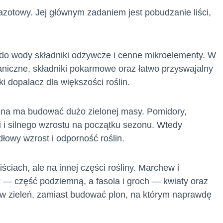
zotowy. Jej głównym zadaniem jest pobudzanie liści,
do wody składniki odżywcze i cenne mikroelementy. W
aniczne, składniki pokarmowe oraz łatwo przyswajalny
i dopalacz dla większości roślin.
ślina ma budować dużo zielonej masy. Pomidory,
i i silnego wzrostu na początku sezonu. Wtedy
łowy wzrost i odporność roślin.
ściach, ale na innej części rośliny. Marchew i
k — część podziemną, a fasola i groch — kwiaty oraz
ć w zieleń, zamiast budować plon, na którym naprawdę