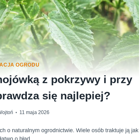
NACJA OGRODU
ojówką z pokrzywy i przy
prawdza się najlepiej?
Wojtoń
11 maja 2026
h o naturalnym ogrodnictwie. Wiele osób traktuje ją jak
łatwo o błąd.