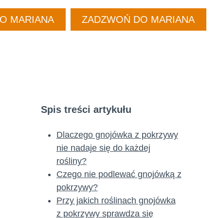
DO MARIANA
ZADZWOŃ DO MARIANA
Spis treści artykułu
Dlaczego gnojówka z pokrzywy
nie nadaje się do każdej
rośliny?
Czego nie podlewać gnojówką z
pokrzywy?
Przy jakich roślinach gnojówka
z pokrzywy sprawdza się