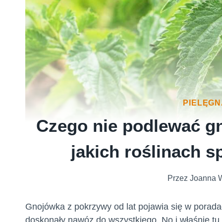
PIELĘG
Czego nie podlewać gn
jakich roślinach s
Przez
Joanna 
Gnojówka z pokrzywy od lat pojawia się w poradac
doskonały nawóz do wszystkiego. No i właśnie tu 