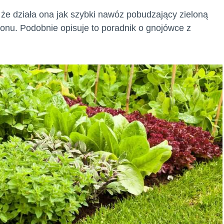
 że działa ona jak szybki nawóz pobudzający zieloną
zonu. Podobnie opisuje to poradnik o gnojówce z