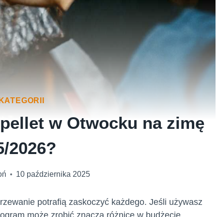
KATEGORII
 pellet w Otwocku na zimę
5/2026?
oń
10 października 2025
ogrzewanie potrafią zaskoczyć każdego. Jeśli używasz
 kilogram może zrobić znaczą różnicę w budżecie