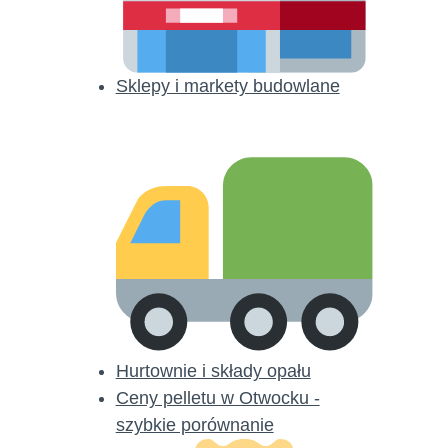
Sklepy i markety budowlane
Hurtownie i składy opału
Ceny pelletu w Otwocku -
szybkie porównanie