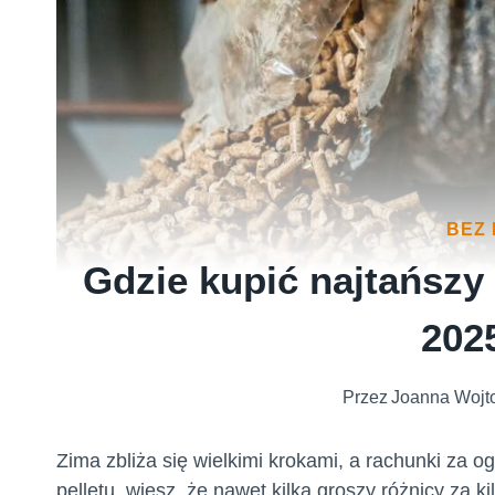
BEZ 
Gdzie kupić najtańszy
202
Przez
Joanna Wojt
Zima zbliża się wielkimi krokami, a rachunki za 
pelletu, wiesz, że nawet kilka groszy różnicy za