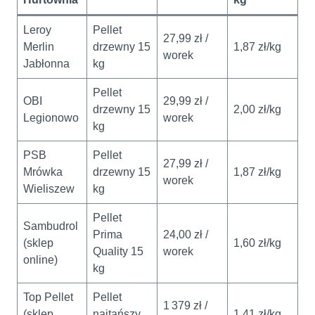
Leroy
Pellet
27,99 zł /
Merlin
drzewny 15
1,87 zł/kg
worek
Jabłonna
kg
Pellet
OBI
29,99 zł /
drzewny 15
2,00 zł/kg
Legionowo
worek
kg
PSB
Pellet
27,99 zł /
Mrówka
drzewny 15
1,87 zł/kg
worek
Wieliszew
kg
Pellet
Sambudrol
Prima
24,00 zł /
(sklep
1,60 zł/kg
Quality 15
worek
online)
kg
Top Pellet
Pellet
1 379 zł /
(sklep
najtańszy
1,41 zł/kg