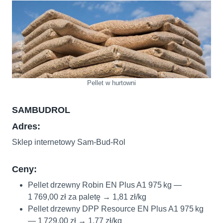
Pellet w hurtowni
SAMBUDROL
Adres:
Sklep internetowy Sam‑Bud‑Rol
Ceny:
Pellet drzewny Robin EN Plus A1 975 kg —
1 769,00 zł za paletę → 1,81 zł/kg
Pellet drzewny DPP Resource EN Plus A1 975 kg
— 1 729,00 zł → 1,77 zł/kg