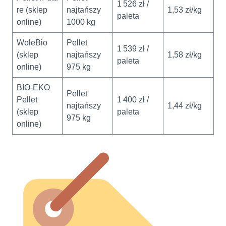
1 526 zł /
re (sklep
najtańszy
1,53 zł/kg
paleta
online)
1000 kg
WoleBio
Pellet
1 539 zł /
(sklep
najtańszy
1,58 zł/kg
paleta
online)
975 kg
BIO‑EKO
Pellet
Pellet
1 400 zł /
najtańszy
1,44 zł/kg
(sklep
paleta
975 kg
online)