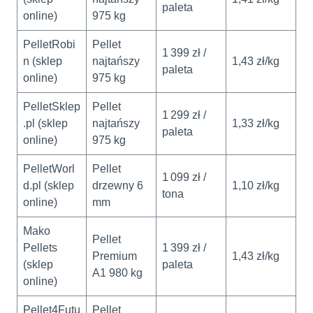
paleta
online)
975 kg
PelletRobi
Pellet
1 399 zł /
n (sklep
najtańszy
1,43 zł/kg
paleta
online)
975 kg
PelletSklep
Pellet
1 299 zł /
.pl (sklep
najtańszy
1,33 zł/kg
paleta
online)
975 kg
PelletWorl
Pellet
1 099 zł /
d.pl (sklep
drzewny 6
1,10 zł/kg
tona
online)
mm
Mako
Pellet
Pellets
1 399 zł /
Premium
1,43 zł/kg
(sklep
paleta
A1 980 kg
online)
Pellet4Futu
Pellet