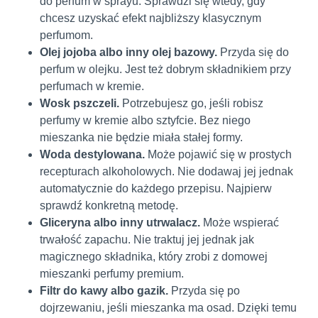
do perfum w sprayu. Sprawdzi się wtedy, gdy
chcesz uzyskać efekt najbliższy klasycznym
perfumom.
Olej jojoba albo inny olej bazowy.
Przyda się do
perfum w olejku. Jest też dobrym składnikiem przy
perfumach w kremie.
Wosk pszczeli.
Potrzebujesz go, jeśli robisz
perfumy w kremie albo sztyfcie. Bez niego
mieszanka nie będzie miała stałej formy.
Woda destylowana.
Może pojawić się w prostych
recepturach alkoholowych. Nie dodawaj jej jednak
automatycznie do każdego przepisu. Najpierw
sprawdź konkretną metodę.
Gliceryna albo inny utrwalacz.
Może wspierać
trwałość zapachu. Nie traktuj jej jednak jak
magicznego składnika, który zrobi z domowej
mieszanki perfumy premium.
Filtr do kawy albo gazik.
Przyda się po
dojrzewaniu, jeśli mieszanka ma osad. Dzięki temu