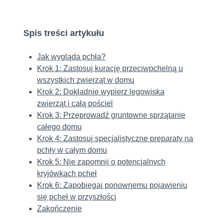
Spis treści artykułu
Jak wygląda pchła?
Krok 1: Zastosuj kurację przeciwpchelną u
wszystkich zwierząt w domu
Krok 2: Dokładnie wypierz legowiska
zwierząt i całą pościel
Krok 3: Przeprowadź gruntowne sprzątanie
całego domu
Krok 4: Zastosuj specjalistyczne preparaty na
pchły w całym domu
Krok 5: Nie zapomnij o potencjalnych
kryjówkach pcheł
Krok 6: Zapobiegaj ponownemu pojawieniu
się pcheł w przyszłości
Zakończenie