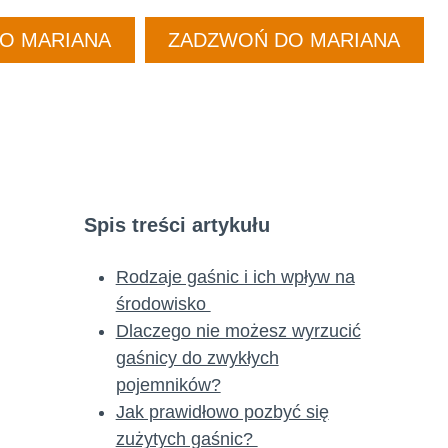
DO MARIANA
ZADZWOŃ DO MARIANA
Spis treści artykułu
Rodzaje gaśnic i ich wpływ na
środowisko
Dlaczego nie możesz wyrzucić
gaśnicy do zwykłych
pojemników?
Jak prawidłowo pozbyć się
zużytych gaśnic?