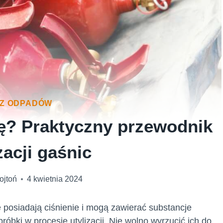
Z ODPADÓW
ę? Praktyczny przewodnik
zacji gaśnic
ojtoń
4 kwietnia 2024
posiadają ciśnienie i mogą zawierać substancje
óbki w procesie utylizacji. Nie wolno wyrzucić ich do