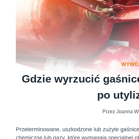
WYWÓ
Gdzie wyrzucić gaśnic
po utyli
Przez
Joanna W
Przeterminowane, uszkodzone lub zużyte gaśnice 
chemiczne lub gazy, które wymagają specjalnej obr