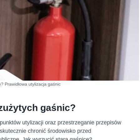
? Prawidłowa utylizacja gaśnic
zużytych gaśnic?
unktów utylizacji oraz przestrzeganie przepisów
kutecznie chronić środowisko przed
liczne. Jak wyrzucić starą gaśnicę?