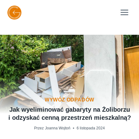
Przejdź
do
treści
WYWÓZ ODPADÓW
Jak wyeliminować gabaryty na Żoliborzu
i odzyskać cenną przestrzeń mieszkalną?
Przez
Joanna Wojtoń
6 listopada 2024