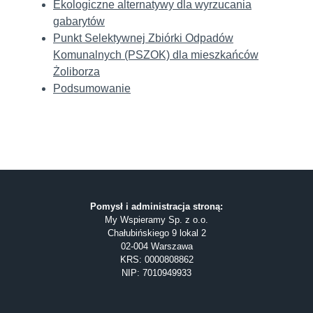
Ekologiczne alternatywy dla wyrzucania
gabarytów
Punkt Selektywnej Zbiórki Odpadów
Komunalnych (PSZOK) dla mieszkańców
Żoliborza
Podsumowanie
Pomysł i administracja stroną:
My Wspieramy Sp. z o.o.
Chałubińskiego 9 lokal 2
02-004 Warszawa
KRS: 0000808862
NIP: 7010949933