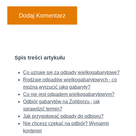
Spis treści artykułu
Co uznaje się za odpady wielkogabarytowe?
Rodzaje odpadów wielkogabarytowych - co
można wyrzucić jako gabaryty?
Co nie jest odpadem wielkogabarytowym?
Odbiór gabarytów na Żoliborzu - jak
sprawdzić termin?
Jak przygotować odpady do odbioru?
Nie chcesz czekać na odbiór? Wynajmij
kontener