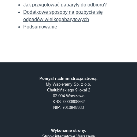
Jak przygotować gabaryty do odbioru?
Dodatkowe sposoby na pozbycie się
odpadów wielkogabarytowych
Podsumowanie
Pomysł i administracja stroną:
My Wspieramy Sp. z o.o.
Chałubińskiego 9 lokal 2
02-004 Warszawa
KRS: 0000808862
NIP: 7010949933
Wykonanie strony:
Strony internetowe Warszawa