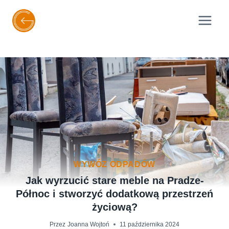
Przejdź
do
treści
WYWÓZ ODPADÓW
Jak wyrzucić stare meble na Pradze-
Północ i stworzyć dodatkową przestrzeń
życiową?
Przez
Joanna Wojtoń
11 października 2024