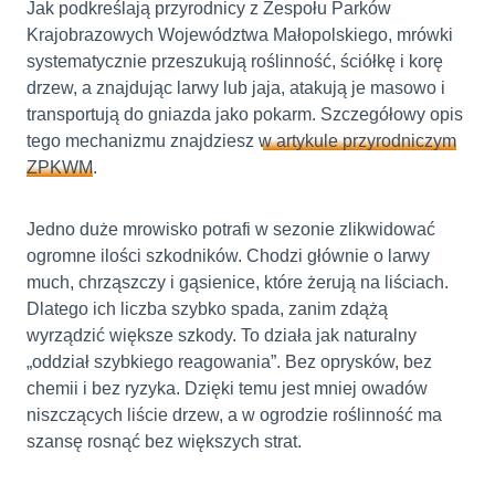
Jak podkreślają przyrodnicy z Zespołu Parków
Krajobrazowych Województwa Małopolskiego, mrówki
systematycznie przeszukują roślinność, ściółkę i korę
drzew, a znajdując larwy lub jaja, atakują je masowo i
transportują do gniazda jako pokarm. Szczegółowy opis
tego mechanizmu znajdziesz
w artykule przyrodniczym
ZPKWM
.
Jedno duże mrowisko potrafi w sezonie zlikwidować
ogromne ilości szkodników. Chodzi głównie o larwy
much, chrząszczy i gąsienice, które żerują na liściach.
Dlatego ich liczba szybko spada, zanim zdążą
wyrządzić większe szkody. To działa jak naturalny
„oddział szybkiego reagowania”. Bez oprysków, bez
chemii i bez ryzyka. Dzięki temu jest mniej owadów
niszczących liście drzew, a w ogrodzie roślinność ma
szansę rosnąć bez większych strat.