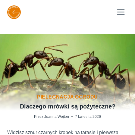
Przejdź
do
treści
PIELĘGNACJA OGRODU
Dlaczego mrówki są pożyteczne?
Przez
Joanna Wojtoń
7 kwietnia 2026
Widzisz sznur czarnych kropek na tarasie i pierwsza