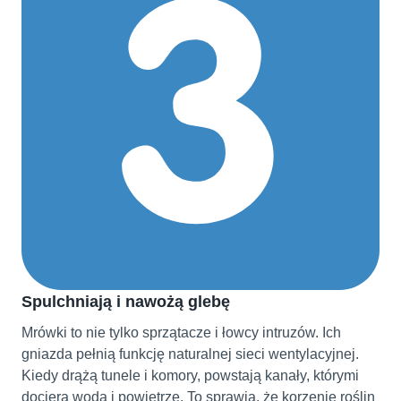
Spulchniają i nawożą glebę
Mrówki to nie tylko sprzątacze i łowcy intruzów. Ich
gniazda pełnią funkcję naturalnej sieci wentylacyjnej.
Kiedy drążą tunele i komory, powstają kanały, którymi
dociera woda i powietrze. To sprawia, że korzenie roślin