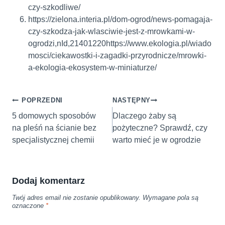
czy-szkodliwe/
https://zielona.interia.pl/dom-ogrod/news-pomagaja-
czy-szkodza-jak-wlasciwie-jest-z-mrowkami-w-
ogrodzi,nId,21401220https://www.ekologia.pl/wiado
mosci/ciekawostki-i-zagadki-przyrodnicze/mrowki-
a-ekologia-ekosystem-w-miniaturze/
Nawigacja
POPRZEDNI
NASTĘPNY
wpisu
5 domowych sposobów
Dlaczego żaby są
na pleśń na ścianie bez
pożyteczne? Sprawdź, czy
specjalistycznej chemii
warto mieć je w ogrodzie
Dodaj komentarz
Twój adres email nie zostanie opublikowany.
Wymagane pola są
oznaczone
*