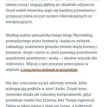
łatwiej rosną i sięgają głębiej po składniki odżywcze.
Grunt wokół mrowiska staje się bardziej przewiewna i
przepuszczalna niczym system mikroskopijnych rur
wentylacyjnych.
Według autora specjalistycznego blogu Myrmeblog,
prowadzonego przez hodowcę i badacza mrówek,
zakładając podziemne gniazda mrówki drążą komory i
korytarze, dzięki czemu w ziemi powstają przestrzenie
wypełnione powietrzem i wodą — idealne warunki dla
rośłinności. Więcej o tym procesie przeczytasz w
artykule
o znaczeniu mrówek w przyrodzie
.
Nie bez znaczenia są też odchody mrówki, które
wzbogacają podłoże w azot i fosfor. Dzięki temu
mrowisko działa jak naturalny kompostownik, gdyż
produkuje nawóz bez przerwy, bez Twojej ingerencji.
Gleba w takim miejscu staje się żyzna, a rośłinność