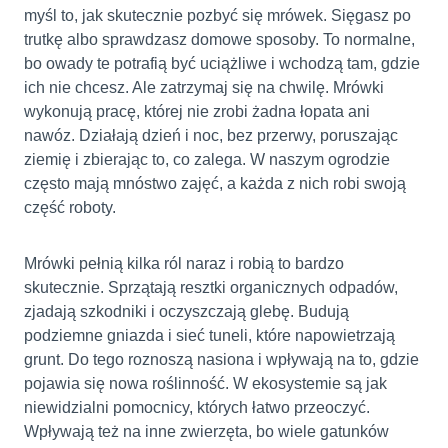
myśl to, jak skutecznie pozbyć się mrówek. Sięgasz po
trutkę albo sprawdzasz domowe sposoby. To normalne,
bo owady te potrafią być uciążliwe i wchodzą tam, gdzie
ich nie chcesz. Ale zatrzymaj się na chwilę. Mrówki
wykonują pracę, której nie zrobi żadna łopata ani
nawóz. Działają dzień i noc, bez przerwy, poruszając
ziemię i zbierając to, co zalega. W naszym ogrodzie
często mają mnóstwo zajęć, a każda z nich robi swoją
część roboty.
Mrówki pełnią kilka ról naraz i robią to bardzo
skutecznie. Sprzątają resztki organicznych odpadów,
zjadają szkodniki i oczyszczają glebę. Budują
podziemne gniazda i sieć tuneli, które napowietrzają
grunt. Do tego roznoszą nasiona i wpływają na to, gdzie
pojawia się nowa roślinność. W ekosystemie są jak
niewidzialni pomocnicy, których łatwo przeoczyć.
Wpływają też na inne zwierzęta, bo wiele gatunków